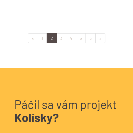
«
1
2
3
4
5
6
»
Páčil sa vám projekt
Kolísky?