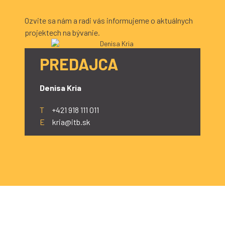
Ozvite sa nám a radi vás informujeme o aktuálnych
projektech na bývanie.
PREDAJCA
Denisa Kria
T
+421 918 111 011
E
kria@itb.sk