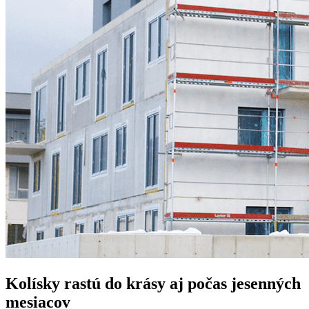
Kolísky rastú do krásy aj počas jesenných
mesiacov