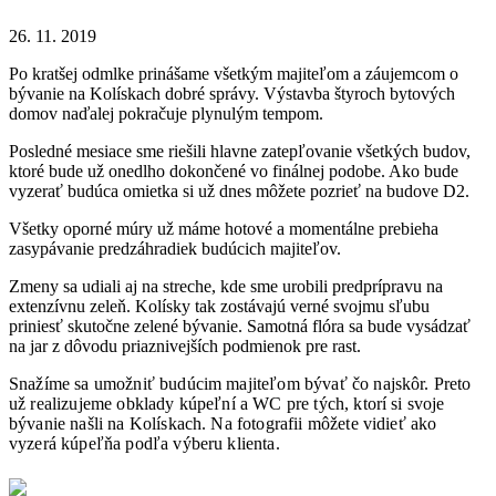
26. 11. 2019
Po kratšej odmlke prinášame všetkým majiteľom a záujemcom o
bývanie na Kolískach dobré správy. Výstavba štyroch bytových
domov naďalej pokračuje plynulým tempom.
Posledné mesiace sme riešili hlavne zatepľovanie všetkých budov,
ktoré bude už onedlho dokončené vo finálnej podobe. Ako bude
vyzerať budúca omietka si už dnes môžete pozrieť na budove D2.
Všetky oporné múry už máme hotové a momentálne prebieha
zasypávanie predzáhradiek budúcich majiteľov.
Zmeny sa udiali aj na streche, kde sme urobili predprípravu na
extenzívnu zeleň. Kolísky tak zostávajú verné svojmu sľubu
priniesť skutočne zelené bývanie. Samotná flóra sa bude vysádzať
na jar z dôvodu priaznivejších podmienok pre rast.
Snažíme sa umožniť budúcim majiteľom bývať čo najskôr. Preto
už realizujeme obklady kúpeľní a WC pre tých, ktorí si svoje
bývanie našli na Kolískach. Na fotografii môžete vidieť ako
vyzerá kúpeľňa podľa výberu klienta.