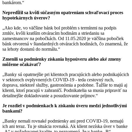
bankárom.“
Nepredĺžil sa kvôli súčasným opatreniam schvaľovací proces
hypotekárnych úverov?
„Ako kde, vo väčšine bánk bol problém s termínmi na podpis
zmlúv, kvôli kratším otváracím hodinám a striedaniu sa
zamestnancov na pobočkách. Od 11.05.2020 je väčšina pobočiek
bánk otvorená v štandardných otváracích hodinách, čo znamená, že
sa lehoty dostanú do normálu.“
Zmenili sa podmienky získania hypoúveru alebo aké zmeny
môžeme očakávať?
„Banky sú opatrnejšie pri klientoch pracujúcich alebo podnikajúcich
v sektoroch ovplyvnených COVID-19 - teda cestovný ruch,
doprava, niektoré služby, gastronómia a podobne. Ťažšie to majú aj
klienti, ktorí pracujú v zahraničí. Podnikatelia sa musia pripraviť na
detailnejšie dokladovanie a posudzovanie príjmov.“
Je rozdiel v podmienkach k získaniu úveru medzi jednotlivými
bankami?
„Banky nemali rovnaké podmienky ani pred COVID-19, nemajú
ich ani teraz. Tu je situácia rovnaká. Ak klient nezíska úver v banke
„A“ v požadovanej kvalite, to neznamená, že v banke „B“