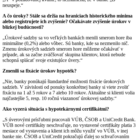
neuspeje.“
A čo úroky? Stále sa držia na hraniciach historického minima
alebo registrujete ich zvýšenie? Očakávate zvýšenie úrokov v
blízkej budúcnosti?
„Úrokové sadzby sa vo veľkých bankách menili smerom hore iba
minimálne (0,2%) alebo vôbec. Sú banky, kde sa nezmenilo nič.
Zmenu úrokových sadzieb smerom hore môžeme očakávať v
prípade, ak sa začne zväčšovať skupina klientov, ktorá nebude
schopná splácať svoje existujúce úvery.“
Zmenili sa fixácie úrokov hypoték?
„Nie, banky ponúkajú štandardné možnosti fixácie úrokových
sadzieb. V závislosti od ponuky konkrétnej banky si viete zvoliť
fixáciu na 1 až 5 rokov a 7 alebo 10 rokov. Aktuálne si klienti volia
najčastejšie 5, resp. 10 ročnú viazanosť úrokovej sadzby.“
Ako vyzerá situácia s hypotekárnymi certifikátmi?
„S úverovými prísľubmi pracovali VÚB, ČSOB a UniCredit Bank.
VÚB nové certifikáty neschvaľuje, no vystavené certifikáty platia 3
mesiace od vystavenia a klient ich môžu využiť vo VÚB, v inej
banke nie. ČSOB a UniCredit pokračujú ďalej so schvaľovaním