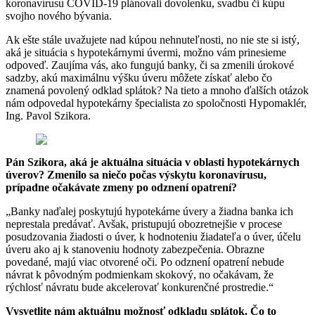
koronavírusu COVID-19 plánovali dovolenku, svadbu či kúpu
svojho nového bývania.
Ak ešte stále uvažujete nad kúpou nehnuteľnosti, no nie ste si istý,
aká je situácia s hypotekárnymi úvermi, možno vám prinesieme
odpoveď. Zaujíma vás, ako fungujú banky, či sa zmenili úrokové
sadzby, akú maximálnu výšku úveru môžete získať alebo čo
znamená povolený odklad splátok? Na tieto a mnoho ďalších otázok
nám odpovedal hypotekárny špecialista zo spoločnosti Hypomaklér,
Ing. Pavol Szikora.
Pán Szikora, aká je aktuálna situácia v oblasti hypotekárnych
úverov? Zmenilo sa niečo počas výskytu koronavírusu,
prípadne očakávate zmeny po odznení opatrení?
„Banky naďalej poskytujú hypotekárne úvery a žiadna banka ich
neprestala predávať. Avšak, pristupujú obozretnejšie v procese
posudzovania žiadosti o úver, k hodnoteniu žiadateľa o úver, účelu
úveru ako aj k stanoveniu hodnoty zabezpečenia. Obrazne
povedané, majú viac otvorené oči. Po odznení opatrení nebude
návrat k pôvodným podmienkam skokový, no očakávam, že
rýchlosť návratu bude akcelerovať konkurenčné prostredie.“
Vysvetlite nám aktuálnu možnosť odkladu splátok. Čo to