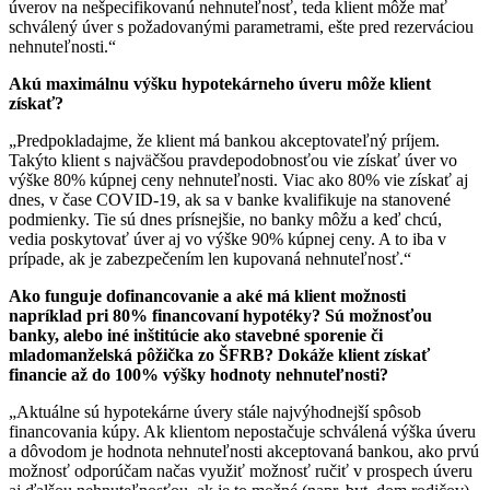
úverov na nešpecifikovanú nehnuteľnosť, teda klient môže mať
schválený úver s požadovanými parametrami, ešte pred rezerváciou
nehnuteľnosti.“
Akú maximálnu výšku hypotekárneho úveru môže klient
získať?
„Predpokladajme, že klient má bankou akceptovateľný príjem.
Takýto klient s najväčšou pravdepodobnosťou vie získať úver vo
výške 80% kúpnej ceny nehnuteľnosti. Viac ako 80% vie získať aj
dnes, v čase COVID-19, ak sa v banke kvalifikuje na stanovené
podmienky. Tie sú dnes prísnejšie, no banky môžu a keď chcú,
vedia poskytovať úver aj vo výške 90% kúpnej ceny. A to iba v
prípade, ak je zabezpečením len kupovaná nehnuteľnosť.“
Ako funguje dofinancovanie a aké má klient možnosti
napríklad pri 80% financovaní hypotéky? Sú možnosťou
banky, alebo iné inštitúcie ako stavebné sporenie či
mladomanželská pôžička zo ŠFRB? Dokáže klient získať
financie až do 100% výšky hodnoty nehnuteľnosti?
„Aktuálne sú hypotekárne úvery stále najvýhodnejší spôsob
financovania kúpy. Ak klientom nepostačuje schválená výška úveru
a dôvodom je hodnota nehnuteľnosti akceptovaná bankou, ako prvú
možnosť odporúčam načas využiť možnosť ručiť v prospech úveru