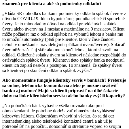
znamená pre klienta a aké sú podmienky odkladu?
„Vláda SR dohodla s bankami podmienky odkladu splátok úverov z
dôvodu COVID-19. Ide o hypotekárne, podnikateľské či spotrebné
úvery. Je to mimoriadny dôvod na odklad pravidelných splátok
úveru alebo úverov na 1 mesiac a maximálne na 9 mesiacov. Klient
môže požiadať raz o odklad splátok na vybranú lehotu a banka mu
to umožní automaticky (platí pre klientov, ktorí v čase žiadosti
neboli v omeškaní s pravidelnými splátkami úveru/úverov). Splácať
úver môže začať aj skôr ako mu skončí lehota, ktorú si zvolil na
odklad. Odložené splátky úveru sa klientovi následne rozpočítajú do
ostávajúcich splátok úveru. Klientovi tieto splátky banka neodpustí,
klient ich zaplatí neskôr a postupne. To znamená, že splátky úveru
sa klientovi po skončení odkladu splátok zvýšia.“
Ako momentálne funguje klientsky servis v bankách? Preferuje
sa online, telefonická komunikácia alebo je možné navštíviť
banku aj osobne? Majú sa klienti pripraviť na dlhé čakacie
doby na linke klientskeho servisu alebo banky zvýšili kapacity?
„Na pobočkách bánk vybavíte všetko rovnako ako pred
obmedzeniami. Je potrebné dodržiavať obmedzenia vyhlásené
krízovým štábom. Odporúčam vybaviť si všetko, čo sa dá cez
internetbanking alebo telefonické kontaktné centrá a ak už je
potrebné ísť na pobočku, dohodnúť si stretnutie vopred so svojim