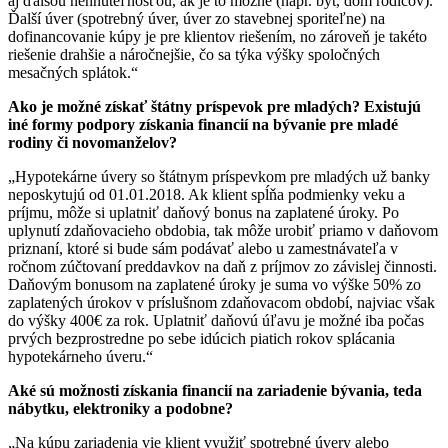
aj ďalšou nehnuteľnosťou, ak je to možné (napr. byt, dom rodičov).
Ďalší úver (spotrebný úver, úver zo stavebnej sporiteľne) na
dofinancovanie kúpy je pre klientov riešením, no zároveň je takéto
riešenie drahšie a náročnejšie, čo sa týka výšky spoločných
mesačných splátok.“
Ako je možné získať štátny príspevok pre mladých? Existujú
iné formy podpory získania financií na bývanie pre mladé
rodiny či novomanželov?
„Hypotekárne úvery so štátnym príspevkom pre mladých už banky
neposkytujú od 01.01.2018. Ak klient spĺňa podmienky veku a
príjmu, môže si uplatniť daňový bonus na zaplatené úroky. Po
uplynutí zdaňovacieho obdobia, tak môže urobiť priamo v daňovom
priznaní, ktoré si bude sám podávať alebo u zamestnávateľa v
ročnom zúčtovaní preddavkov na daň z príjmov zo závislej činnosti.
Daňovým bonusom na zaplatené úroky je suma vo výške 50% zo
zaplatených úrokov v príslušnom zdaňovacom období, najviac však
do výšky 400€ za rok. Uplatniť daňovú úľavu je možné iba počas
prvých bezprostredne po sebe idúcich piatich rokov splácania
hypotekárneho úveru.“
Aké sú možnosti získania financií na zariadenie bývania, teda
nábytku, elektroniky a podobne?
„Na kúpu zariadenia vie klient využiť spotrebné úvery alebo